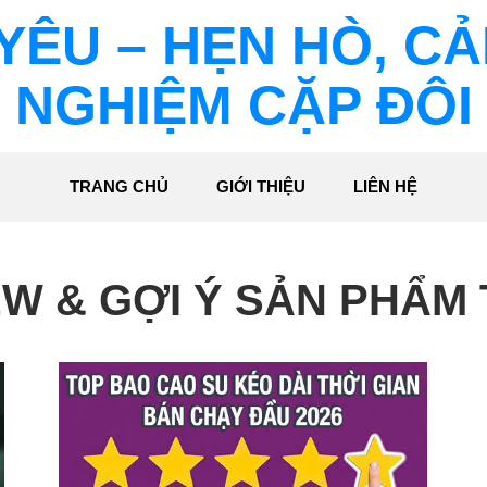
YÊU – HẸN HÒ, C
NGHIỆM CẶP ĐÔI
TRANG CHỦ
GIỚI THIỆU
LIÊN HỆ
W & GỢI Ý SẢN PHẨM 