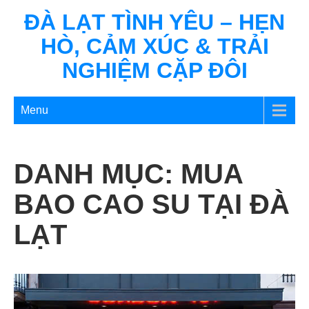
Skip
ĐÀ LẠT TÌNH YÊU – HẸN
to
HÒ, CẢM XÚC & TRẢI
content
NGHIỆM CẶP ĐÔI
Menu
DANH MỤC:
MUA
BAO CAO SU TẠI ĐÀ
LẠT